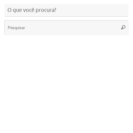
O que você procura?
Se
Pesqui
for