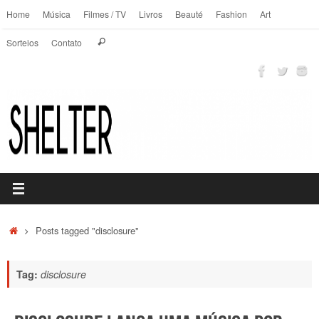
Pular
Home
Música
Filmes / TV
Livros
Beauté
Fashion
Art
para
Search
conteúdo
Sorteios
Contato
Pesquisar
for:
Home
Posts tagged "disclosure"
Tag:
disclosure